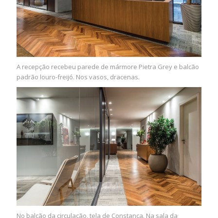
A recepção recebeu parede de mármore Pietra Grey e balcão
padrão louro-freijó. Nos vasos, dracenas.
No balcão da circulação, tela de Constança. Na sala da