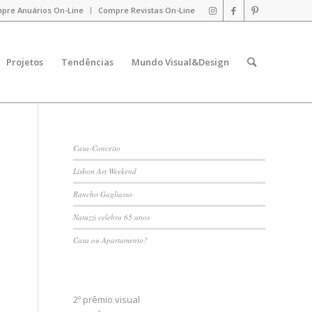
pre Anuários On-Line
Compre Revistas On-Line
Projetos
Tendências
Mundo Visual&Design
Casa-Conceito
Lisbon Art Weekend
Rancho Gagliasso
Natuzzi celebra 65 anos
Casa ou Apartamento?
2º prêmio visual