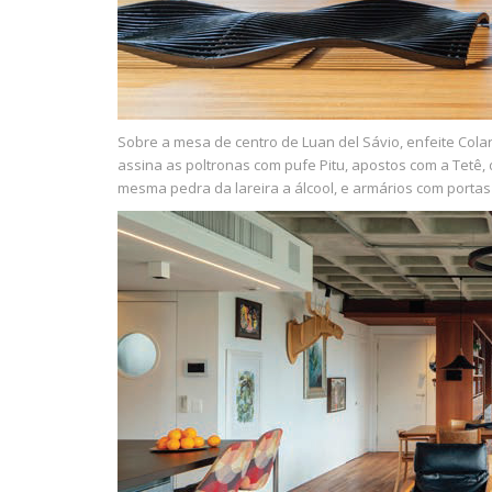
Sobre a mesa de centro de Luan del Sávio, enfeite Colar,
assina as poltronas com pufe Pitu, apostos com a Tetê,
mesma pedra da lareira a álcool, e armários com porta