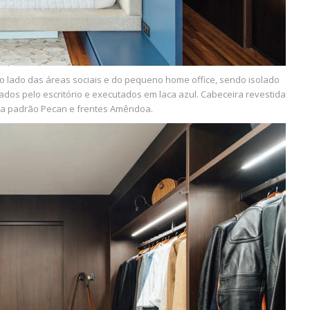
a do lado das áreas sociais e do pequeno home office, sendo isolado
ados pelo escritório e executados em laca azul. Cabeceira revestida
tura padrão Pecan e frentes Amêndoa.