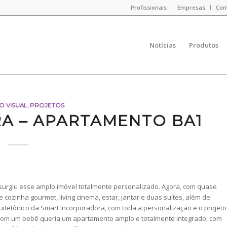
Profissionais
Empresas
Com
Notícias
Produtos
O VISUAL
,
PROJETOS
RA – APARTAMENTO BA1
 surgiu esse amplo imóvel totalmente personalizado. Agora, com quase
cozinha gourmet, living cinema, estar, jantar e duas suítes, além de
quitetônico da Smart Incorporadora, com toda a personalização e o projeto
em com um bebê queria um apartamento amplo e totalmente integrado, com