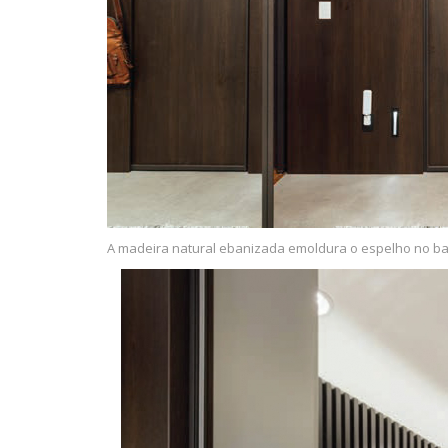
A madeira natural ebanizada emoldura o espelho no ban