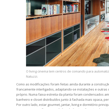
O living cinema tem centros de comando para automatiz
Natuzzi.
Como as modificações foram feitas ainda durante a construção
francamente interligados, adaptando-se instalações e outras c
próprio. Numa faixa estreita da planta foram condensados amb
banheiro e closet distribuídos junto à fachada mais opaca, 
Por outro lado, estar gourmet, jantar, living e dormitório prin