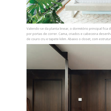
Valendo-se da planta linear, o dormitório principal fic
por portas de correr. Cama, criados e cabeceira desenh
de couro cru e tapete kilim. Abaixo o closet, com estru