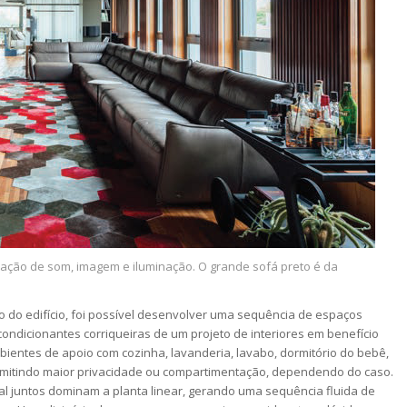
ação de som, imagem e iluminação. O grande sofá preto é da
 do edifício, foi possível desenvolver uma sequência de espaços
ondicionantes corriqueiras de um projeto de interiores em benefício
ientes de apoio com cozinha, lavanderia, lavabo, dormitório do bebê,
permitindo maior privacidade ou compartimentação, dependendo do caso.
cipal juntos dominam a planta linear, gerando uma sequência fluida de