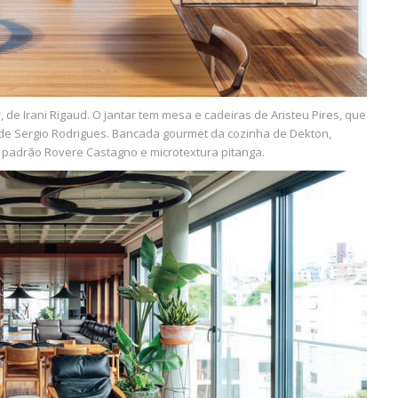
 de Irani Rigaud. O jantar tem mesa e cadeiras de Aristeu Pires, que
 de Sergio Rodrigues. Bancada gourmet da cozinha de Dekton,
s padrão Rovere Castagno e microtextura pitanga.