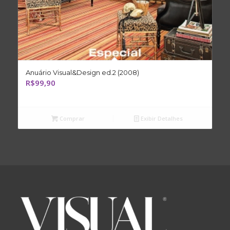
Anuário Visual&Design ed.2 (2008)
R$
99,90
Comprar
Exibir Detalhes