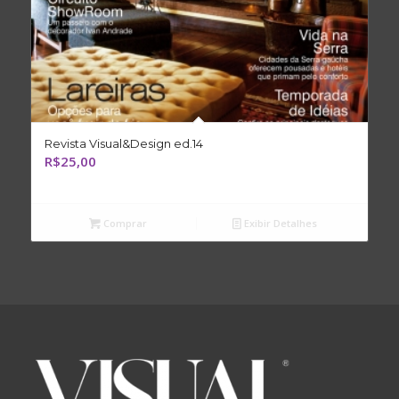
Revista Visual&Design ed.14
R$
25,00
Comprar
Exibir Detalhes