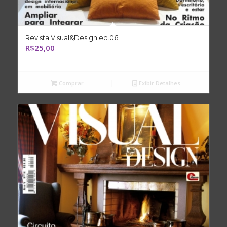
Revista Visual&Design ed.06
R$
25,00
Comprar
Exibir Detalhes