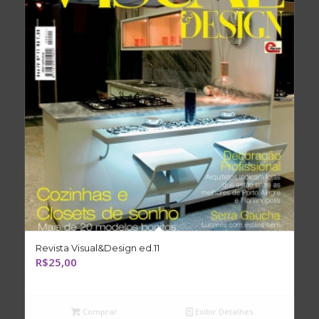
Revista Visual&Design ed.11
R$
25,00
Comprar
Exibir Detalhes