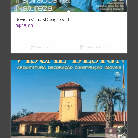
Revista Visual&Design ed.16
R$
25,00
Comprar
Exibir Detalhes