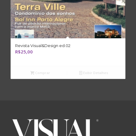
Revista Visual&Design ed.02
R$
25,00
Comprar
Exibir Detalhes