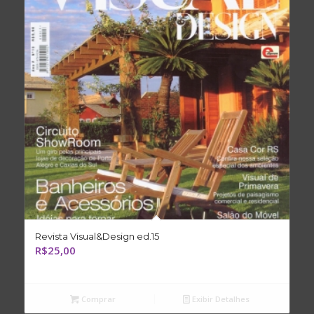
Revista Visual&Design ed.15
R$
25,00
Comprar
Exibir Detalhes