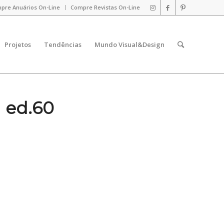
pre Anuários On-Line
Compre Revistas On-Line
Projetos
Tendências
Mundo Visual&Design
 ed.60