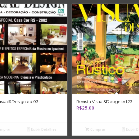
Visual&Design ed.03
Revista Visual&Design ed.23
R$
25,00
mprar
Exibir Detalhes
Comprar
Exibir 