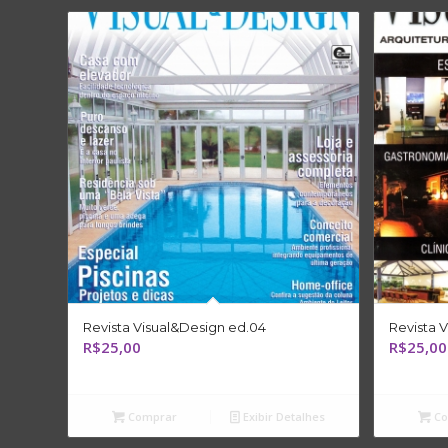
Revista Visual&Design ed.04
Revista 
R$
25,00
R$
25,00
Comprar
Exibir Detalhes
Co