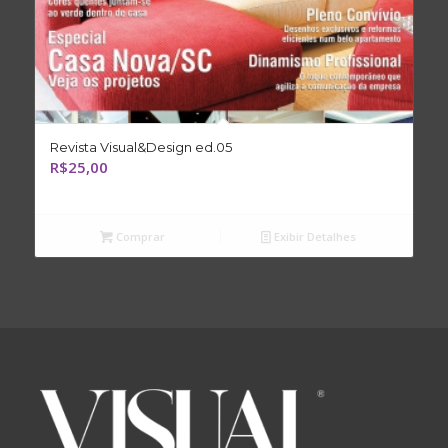
Revista Visual&Design ed.05
R$
25,00
Comprar
Exibir Detalhes