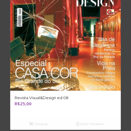
Revista Visual&Design ed.08
R$
25,00
Comprar
Exibir Detalhes